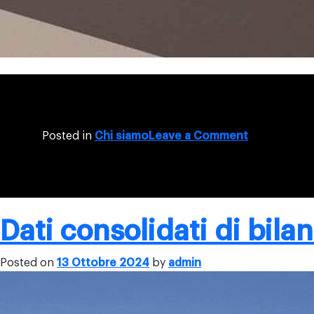
on
Posted in
Chi siamo
Leave a Comment
Al
via
i
lavori
del
Dati consolidati di bila
nuovo
polo
Posted on
13 Ottobre 2024
by
admin
industriale