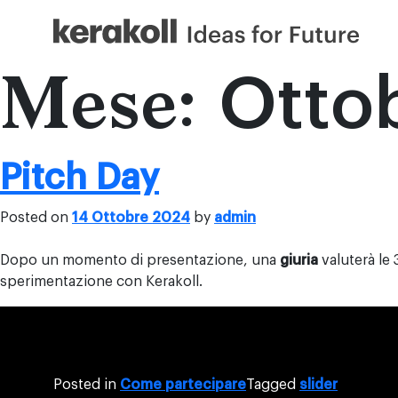
Skip
to
content
Otto
Mese:
Pitch Day
Posted on
14 Ottobre 2024
by
admin
Dopo un momento di presentazione, una
giuria
valuterà le 
sperimentazione con Kerakoll.
Posted in
Come partecipare
Tagged
slider