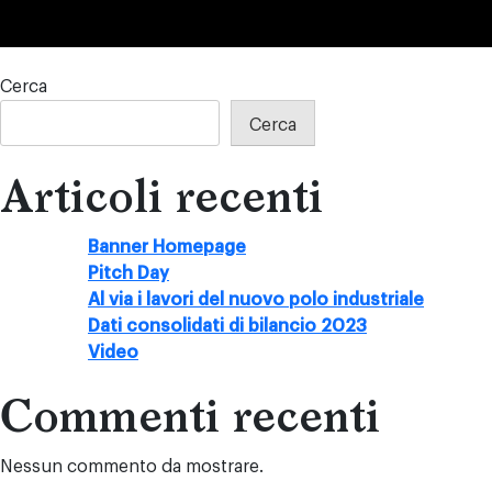
consolidati
di
bilancio
2023
Cerca
Cerca
Articoli recenti
Banner Homepage
Pitch Day
Al via i lavori del nuovo polo industriale
Dati consolidati di bilancio 2023
Video
Commenti recenti
Nessun commento da mostrare.